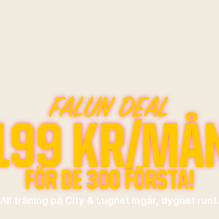
FALUN DEAL
199 KR/MÅ
FÖR DE 300 FÖRSTA!
All träning på City & Lugnet ingår, dygnet runt