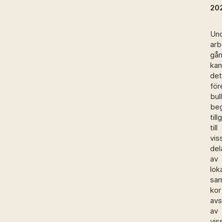
20
Un
arb
gå
kan
det
fö
bull
be
til
till
vis
del
av
lok
sa
kor
avs
av
vis