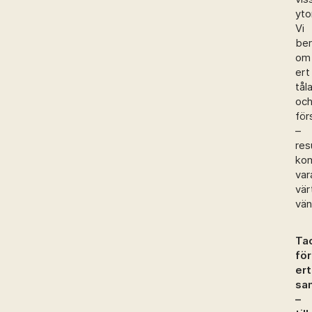
yto
Vi
ber
om
ert
tål
oc
för
–
res
ko
var
vär
vän
Ta
för
ert
sa
–