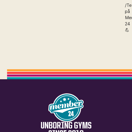
/T
på
Me
24
💪
UNBORING GYMS