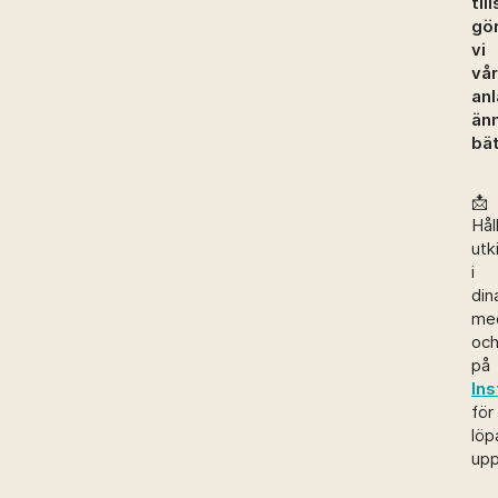
ti
gö
vi
vår
an
än
bät
📩
Hål
utk
i
din
me
oc
på
In
för
löp
upp