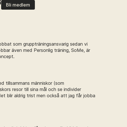
S
Bli medlem
r jobbat som gruppträningsansvarig sedan vi
obbar även med Personlig träning, SoMe, är
oncept.
med tillsammans människor (som
ors resor till sina mål och se individer
et blir aldrig trist men också att jag får jobba