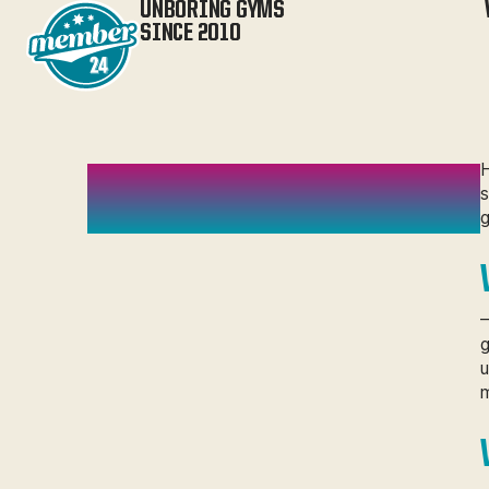
UNBORING GYMS
SINCE 2010
H
/
Member 24
Inspiration
MEET EMELIE
s
g
–
g
u
m