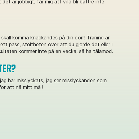
et är jobbigt, får mig att vilja bli bättre inte
t skall komma knackandes på din dörr! Träning är
r ett pass, stoltheten över att du gjorde det eller i
esultaten kommer inte på en vecka, så ha tålamod.
TER?
 jag har misslyckats, jag ser misslyckanden som
r att nå mitt mål!