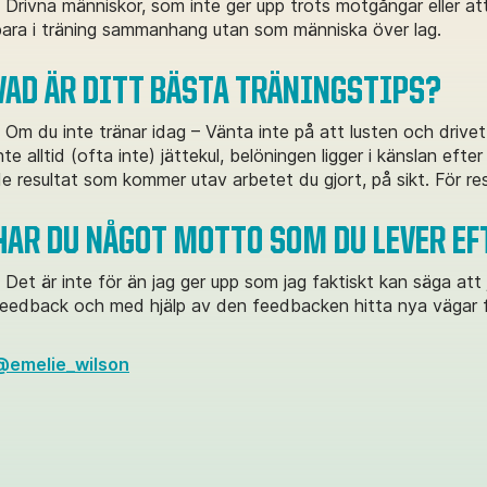
 Drivna människor, som inte ger upp trots motgångar eller att d
ara i träning sammanhang utan som människa över lag.
VAD ÄR DITT BÄSTA TRÄNINGSTIPS?
 Om du inte tränar idag – Vänta inte på att lusten och drive
nte alltid (ofta inte) jättekul, belöningen ligger i känslan efte
e resultat som kommer utav arbetet du gjort, på sikt. För r
HAR DU NÅGOT MOTTO SOM DU LEVER EF
 Det är inte för än jag ger upp som jag faktiskt kan säga att
eedback och med hjälp av den feedbacken hitta nya vägar fö
@emelie_wilson