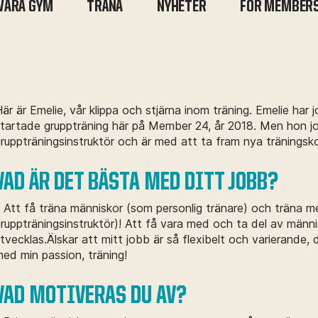
VÅRA GYM
TRÄNA
NYHETER
FOR MEMBER
är är Emelie, vår klippa och stjärna inom träning. Emelie ha
tartade gruppträning här på Member 24, år 2018. Men hon j
ruppträningsinstruktör och är med att ta fram nya träningsk
VAD ÄR DET BÄSTA MED DITT JOBB?
 Att få träna människor (som personlig tränare) och träna 
ruppträningsinstruktör)! Att få vara med och ta del av människ
tvecklas.Älskar att mitt jobb är så flexibelt och varierande, d
ed min passion, träning!
VAD MOTIVERAS DU AV?