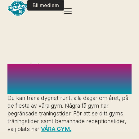
Bli medlem
/
Member 24
Frågor och svar
VAD HAR NI FÖR
ÖPPETTIDER?
Du kan träna dygnet runt, alla dagar om året, på
de flesta av våra gym. Några få gym har
begränsade träningstider. För att se ditt gyms
träningstider samt bemannade receptionstider,
välj plats här
VÅRA GYM.