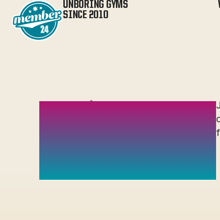
UNBORING GYMS
SINCE 2010
/
Member 24
Frågor och svar
INGÅR
GRUPPTRÄNING I
MEDLEMSKAPET?